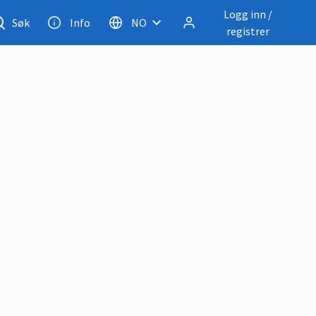
Logg inn /
Søk
Info
NO
registrer