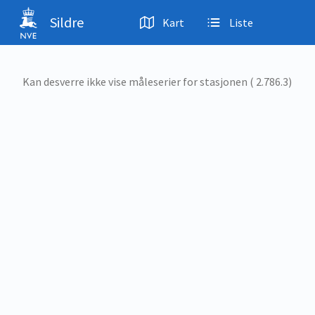
Hopp til hovedinnhold
Sildre
Kart
Liste
Kan desverre ikke vise måleserier for stasjonen ( 2.786.3)