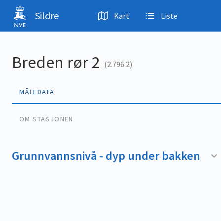
Hopp til hovedinnhold
Sildre
Kart
Liste
Breden rør 2
(2.796.2)
MÅLEDATA
OM STASJONEN
Grunnvannsnivå - dyp under bakken