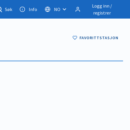
Logg inn /
Søk
Info
NO
registrer
FAVORITTSTASJON