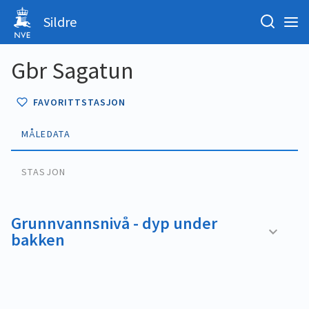
Sildre
Gbr Sagatun
FAVORITTSTASJON
MÅLEDATA
STASJON
Grunnvannsnivå - dyp under
bakken