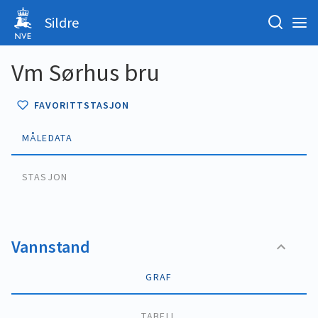
Sildre
Vm Sørhus bru
FAVORITTSTASJON
MÅLEDATA
STASJON
Vannstand
GRAF
TABELL