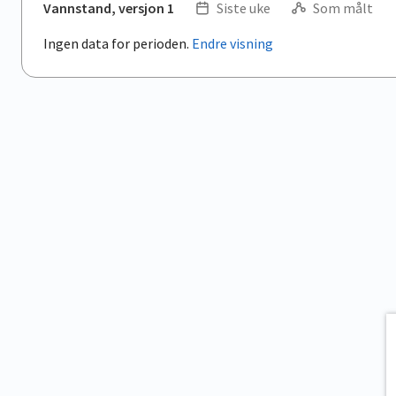
Vannstand, versjon 1
Siste uke
Som målt
Ingen data for perioden.
Endre visning