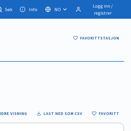
Logg inn /
Søk
Info
NO
registrer
FAVORITTSTASJON
NDRE VISNING
LAST NED SOM CSV
FAVORITT