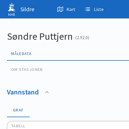
Hopp til hovedinnhold
Sildre
Kart
Liste
Søndre Puttjern
(2.92.0)
MÅLEDATA
OM STASJONEN
Vannstand
GRAF
TABELL