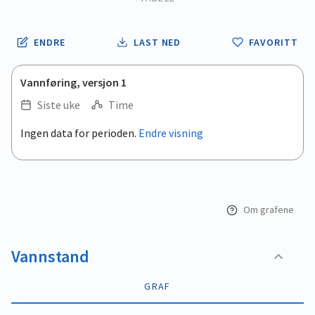
ENDRE
LAST NED
FAVORITT
Vannføring, versjon 1
Siste uke
Time
.
Ingen data for perioden.
Endre visning
Empty chart
End of interactive chart.
View as data table, .
Om grafene
Vannstand
GRAF