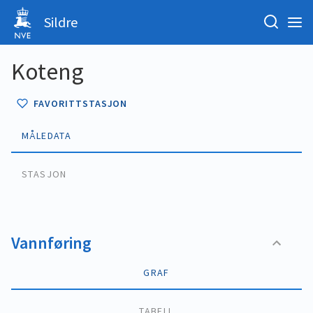
Sildre
Koteng
FAVORITTSTASJON
MÅLEDATA
STASJON
Vannføring
GRAF
TABELL