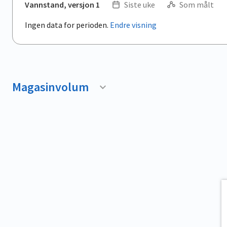
Vannstand, versjon 1
Siste uke
Som målt
Ingen data for perioden.
Endre visning
Magasinvolum