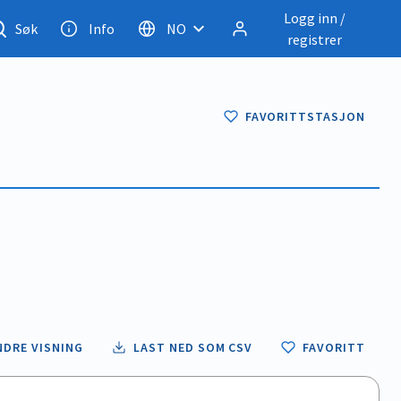
Logg inn /
Søk
Info
NO
registrer
FAVORITTSTASJON
NDRE VISNING
LAST NED SOM CSV
FAVORITT