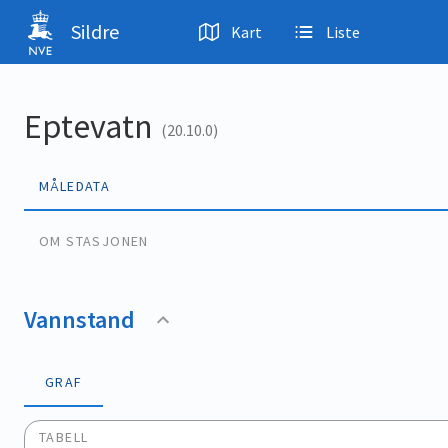
Hopp til hovedinnhold
Sildre
Kart
Liste
Eptevatn
(20.10.0)
MÅLEDATA
OM STASJONEN
Vannstand
GRAF
TABELL