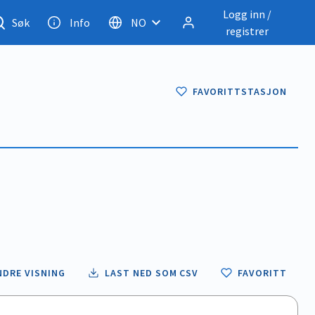
Logg inn /
Søk
Info
NO
registrer
FAVORITTSTASJON
NDRE VISNING
LAST NED SOM CSV
FAVORITT