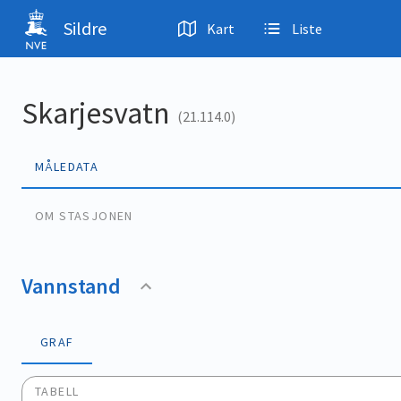
Hopp til hovedinnhold
Sildre
Kart
Liste
Skarjesvatn
(21.114.0)
MÅLEDATA
OM STASJONEN
Vannstand
GRAF
TABELL