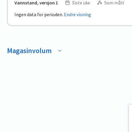
Vannstand, versjon 1
Siste uke
Som målt
Ingen data for perioden.
Endre visning
Magasinvolum