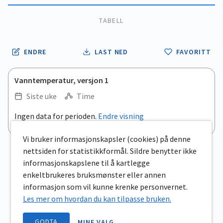
TABELL
ENDRE
LAST NED
FAVORITT
Vanntemperatur, versjon 1
Siste uke
Time
.
Ingen data for perioden.
Endre visning
Empty chart
End of interactive chart.
View as data table, .
Vi bruker informasjonskapsler (cookies) på denne
nettsiden for statistikkformål. Sildre benytter ikke
informasjonskapslene til å kartlegge
enkeltbrukeres bruksmønster eller annen
informasjon som vil kunne krenke personvernet.
Les mer om hvordan du kan tilpasse bruken.
GODTA
MINE VALG