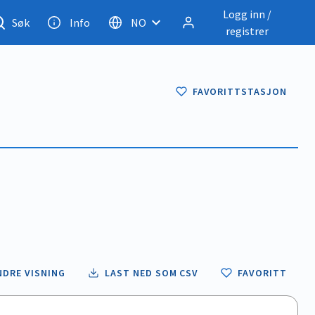
Logg inn /
Søk
Info
NO
registrer
FAVORITTSTASJON
NDRE VISNING
LAST NED SOM CSV
FAVORITT