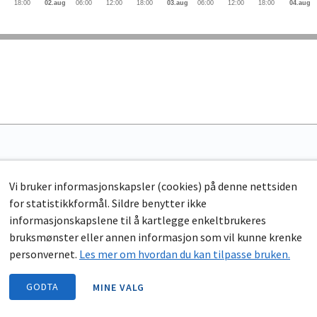
0
18:00
02.aug
06:00
12:00
18:00
03.aug
06:00
12:00
18:00
04.aug
Vi bruker informasjonskapsler (cookies) på denne nettsiden
for statistikkformål. Sildre benytter ikke
informasjonskapslene til å kartlegge enkeltbrukeres
bruksmønster eller annen informasjon som vil kunne krenke
personvernet.
Les mer om hvordan du kan tilpasse bruken.
GODTA
MINE VALG