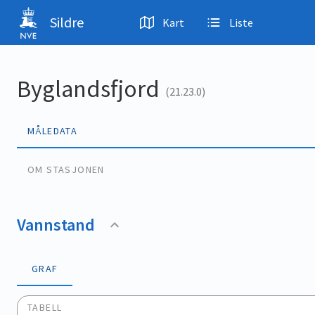
Hopp til hovedinnhold
Sildre
Kart
Liste
Byglandsfjord
(21.23.0)
MÅLEDATA
OM STASJONEN
Vannstand
GRAF
TABELL