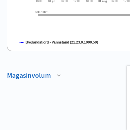
18:00
31.jul
06:00
12:00
18:00
01.aug
06:00
12:0
7/30/2026
Byglandsfjord - Vannstand (21.23.0.1000.50)
End of interactive chart.
Magasinvolum