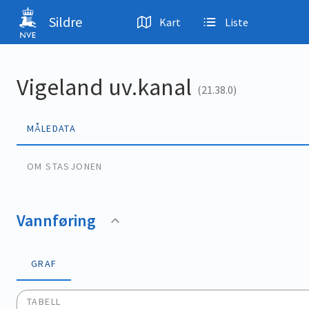
Hopp til hovedinnhold
Sildre
Kart
Liste
Vigeland uv.kanal
(21.38.0)
MÅLEDATA
OM STASJONEN
Vannføring
GRAF
TABELL