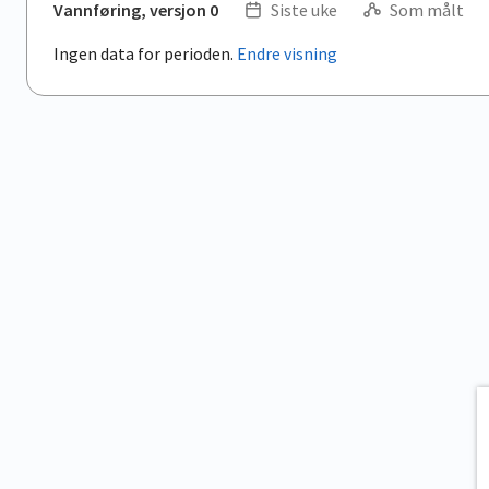
Vannføring, versjon 0
Siste uke
Som målt
Ingen data for perioden.
Endre visning