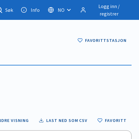
Logg inn /
Søk
Info
NO
registrer
FAVORITTSTASJON
NDRE VISNING
LAST NED SOM CSV
FAVORITT