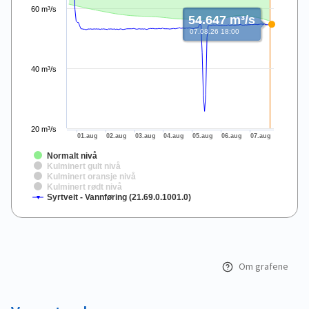
60 m³/s
54.647 m³/s
07.08.26 18:00
40 m³/s
20 m³/s
01.aug
02.aug
03.aug
04.aug
05.aug
06.aug
07.aug
Normalt nivå
Kulminert gult nivå
Kulminert oransje nivå
Kulminert rødt nivå
Syrtveit - Vannføring (21.69.0.1001.0)
End of interactive chart.
Om grafene