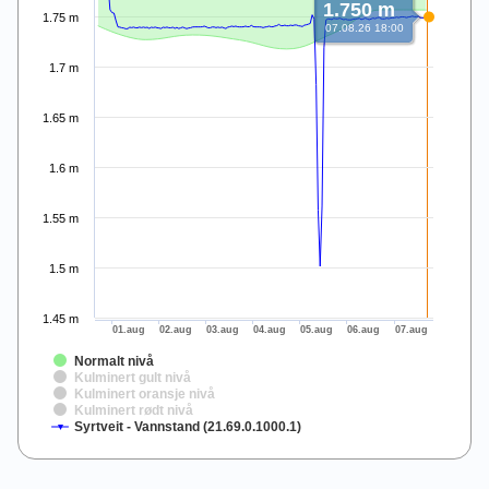
1.750 m
1.75 m
07.08.26 18:00
1.7 m
1.65 m
1.6 m
1.55 m
1.5 m
1.45 m
01.aug
02.aug
03.aug
04.aug
05.aug
06.aug
07.aug
Normalt nivå
Kulminert gult nivå
Kulminert oransje nivå
Kulminert rødt nivå
Syrtveit - Vannstand (21.69.0.1000.1)
End of interactive chart.