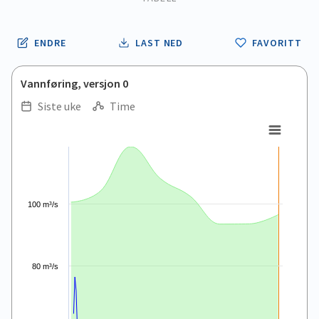
ENDRE
LAST NED
FAVORITT
Vannføring, versjon 0
Siste uke
Time
.
.
Combination chart with 5 data series.
View as data table, .
The chart has 1 X axis displaying Time. Data ranges from 2026
The chart has 1 Y axis displaying values. Data ranges from 25
100 m³/s
80 m³/s