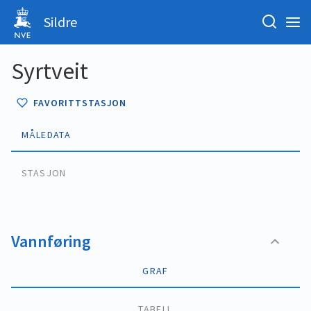
Sildre
Syrtveit
FAVORITTSTASJON
MÅLEDATA
STASJON
Vannføring
GRAF
TABELL