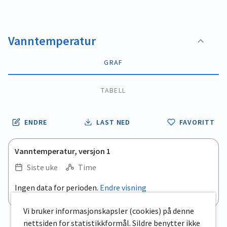
Vanntemperatur
GRAF
TABELL
ENDRE
LAST NED
FAVORITT
Vanntemperatur, versjon 1
Siste uke
Time
.
Ingen data for perioden.
Endre visning
Empty chart
End of interactive chart.
View as data table, .
Vi bruker informasjonskapsler (cookies) på denne
nettsiden for statistikkformål. Sildre benytter ikke