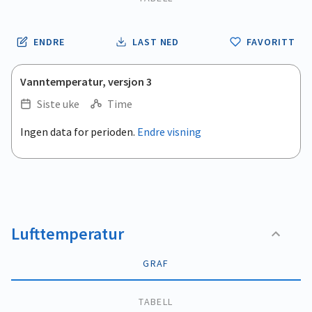
ENDRE
LAST NED
FAVORITT
Vanntemperatur, versjon 3
Siste uke
Time
.
Ingen data for perioden.
Endre visning
Empty chart
End of interactive chart.
View as data table, .
Lufttemperatur
GRAF
TABELL