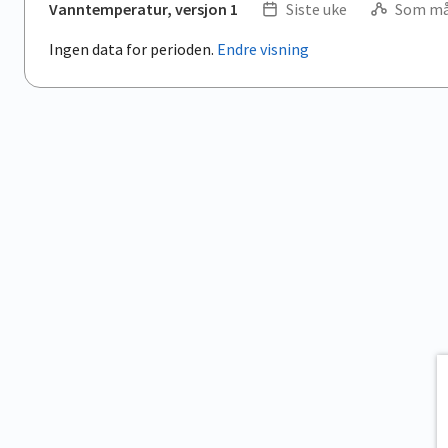
Vanntemperatur, versjon 1
Siste uke
Som må
Ingen data for perioden.
Endre visning