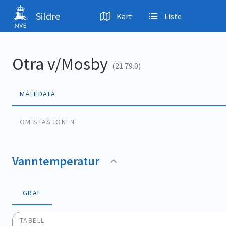
Hopp til hovedinnhold
Sildre
Kart
Liste
Otra v/Mosby
(21.79.0)
MÅLEDATA
OM STASJONEN
Vanntemperatur
GRAF
TABELL