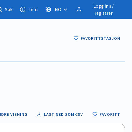
Logg inn /
Søk
Info
NO
registrer
FAVORITTSTASJON
NDRE VISNING
LAST NED SOM CSV
FAVORITT