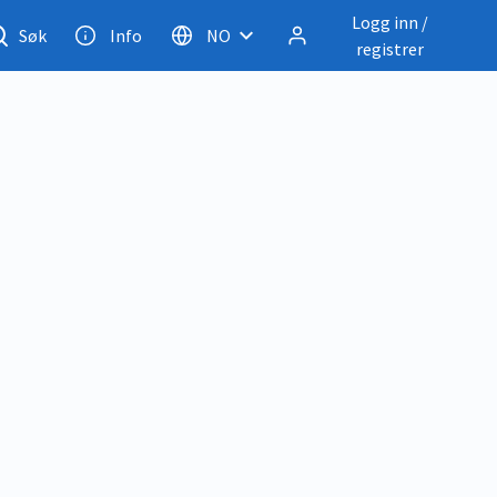
Logg inn /
Søk
Info
NO
registrer