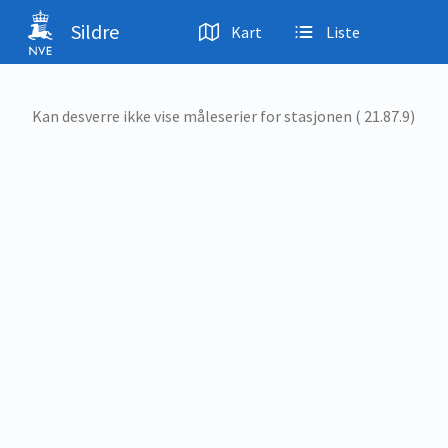
Hopp til hovedinnhold
Sildre
Kart
Liste
Kan desverre ikke vise måleserier for stasjonen ( 21.87.9)