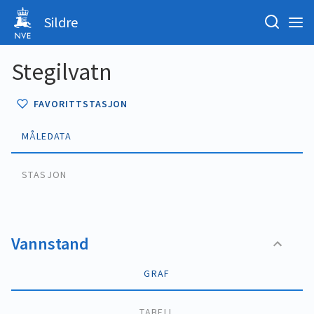
Sildre
Stegilvatn
FAVORITTSTASJON
MÅLEDATA
STASJON
Vannstand
GRAF
TABELL