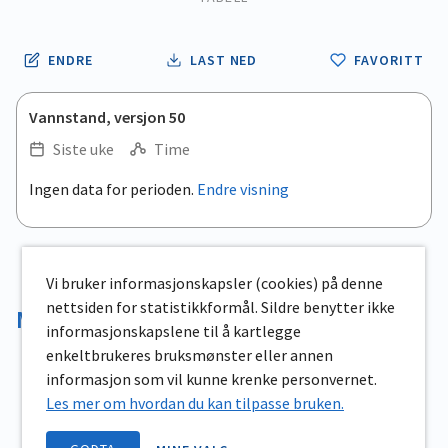
ENDRE
LAST NED
FAVORITT
Vannstand, versjon 50
Siste uke
Time
.
Ingen data for perioden.
Endre visning
Empty chart
End of interactive chart.
View as data table, .
Vi bruker informasjonskapsler (cookies) på denne
nettsiden for statistikkformål. Sildre benytter ikke
Magasinvolum
informasjonskapslene til å kartlegge
enkeltbrukeres bruksmønster eller annen
informasjon som vil kunne krenke personvernet.
Les mer om hvordan du kan tilpasse bruken.