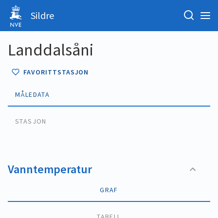
Sildre
Landdalsåni
FAVORITTSTASJON
MÅLEDATA
STASJON
Vanntemperatur
GRAF
TABELL