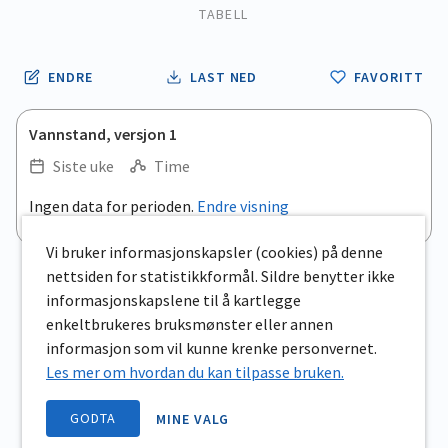
TABELL
ENDRE
LAST NED
FAVORITT
Vannstand, versjon 1
Siste uke
Time
.
Ingen data for perioden.
Endre visning
Empty chart
End of interactive chart.
View as data table, .
Vi bruker informasjonskapsler (cookies) på denne
nettsiden for statistikkformål. Sildre benytter ikke
informasjonskapslene til å kartlegge
enkeltbrukeres bruksmønster eller annen
informasjon som vil kunne krenke personvernet.
Les mer om hvordan du kan tilpasse bruken.
GODTA
MINE VALG