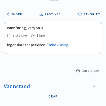
ENDRE
LAST NED
FAVORITT
Vannføring, versjon 0
Siste uke
Time
.
Ingen data for perioden.
Endre visning
Empty chart
End of interactive chart.
View as data table, .
Om grafene
Vannstand
GRAF