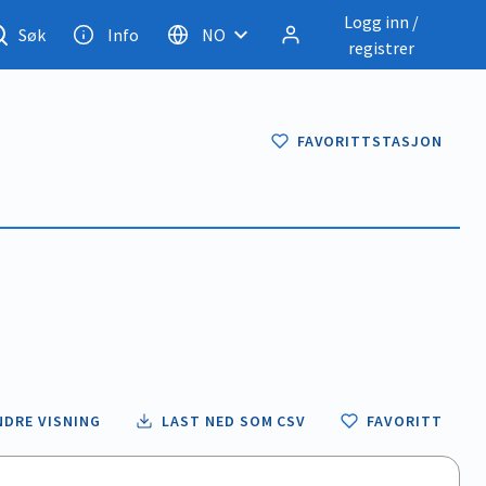
Logg inn /
Søk
Info
NO
registrer
FAVORITTSTASJON
NDRE VISNING
LAST NED SOM CSV
FAVORITT