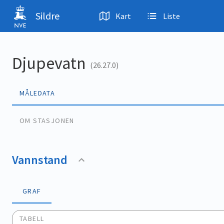
Hopp til hovedinnhold
Sildre
Kart
Liste
Djupevatn
(26.27.0)
MÅLEDATA
OM STASJONEN
Vannstand
GRAF
TABELL