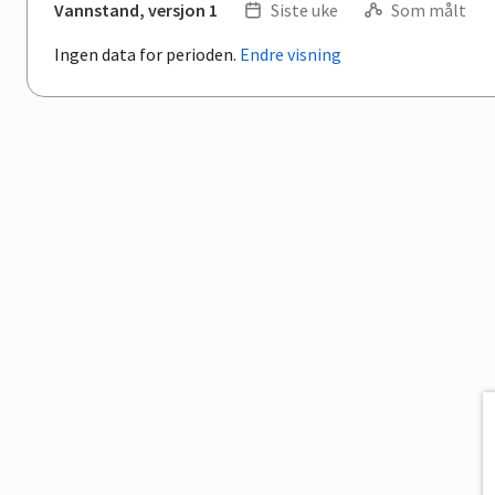
Vannstand, versjon 1
Siste uke
Som målt
Ingen data for perioden.
Endre visning