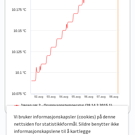
10.175 °C
10.15 °C
10.125 °C
10.1 °C
10.075 °C
02.aug
03.aug
04.aug
05.aug
06.aug
07.aug
08.aug
Jæren rør 2 - Grunnvannstemperatur (28.14.2.2015.1)
End of interactive chart.
Vi bruker informasjonskapsler (cookies) på denne
nettsiden for statistikkformål. Sildre benytter ikke
informasjonskapslene til å kartlegge