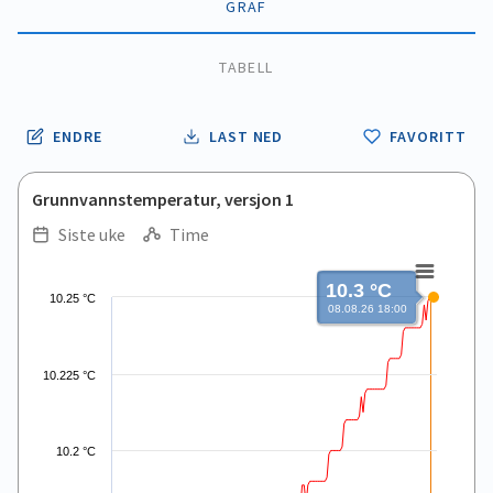
GRAF
TABELL
ENDRE
LAST NED
FAVORITT
Grunnvannstemperatur, versjon 1
Siste uke
Time
.
.
Line chart with 168 data points.
10.3 °C
10.25 °C
View as data table, .
08.08.26 18:00
The chart has 1 X axis displaying Time. Data ranges from 2026
The chart has 1 Y axis displaying values. Data ranges from 10.0
10.225 °C
10.2 °C