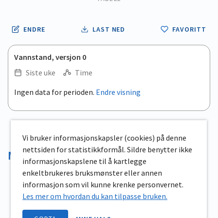
ENDRE
LAST NED
FAVORITT
Vannstand, versjon 0
Siste uke
Time
.
Ingen data for perioden.
Endre visning
Empty chart
End of interactive chart.
View as data table, .
Vi bruker informasjonskapsler (cookies) på denne
nettsiden for statistikkformål. Sildre benytter ikke
Magasinvolum
informasjonskapslene til å kartlegge
enkeltbrukeres bruksmønster eller annen
informasjon som vil kunne krenke personvernet.
Les mer om hvordan du kan tilpasse bruken.