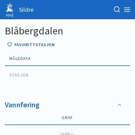
Sildre
Blåbergdalen
FAVORITTSTASJON
MÅLEDATA
STASJON
Vannføring
GRAF
TABELL