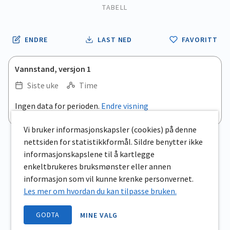
TABELL
ENDRE
LAST NED
FAVORITT
Vannstand, versjon 1
Siste uke
Time
.
Ingen data for perioden.
Endre visning
Empty chart
End of interactive chart.
View as data table, .
Vi bruker informasjonskapsler (cookies) på denne
nettsiden for statistikkformål. Sildre benytter ikke
informasjonskapslene til å kartlegge
enkeltbrukeres bruksmønster eller annen
informasjon som vil kunne krenke personvernet.
Les mer om hvordan du kan tilpasse bruken.
GODTA
MINE VALG