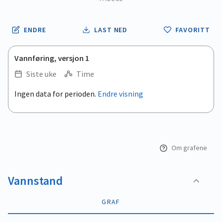
ENDRE
LAST NED
FAVORITT
Vannføring, versjon 1
Siste uke
Time
.
Ingen data for perioden.
Endre visning
Empty chart
End of interactive chart.
View as data table, .
Om grafene
Vannstand
GRAF