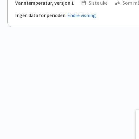
Vanntemperatur, versjon 1
Siste uke
Som må
Ingen data for perioden.
Endre visning