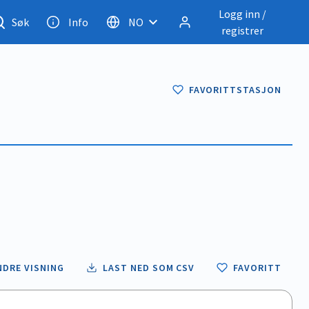
Logg inn /
Søk
Info
NO
registrer
FAVORITTSTASJON
NDRE VISNING
LAST NED SOM CSV
FAVORITT