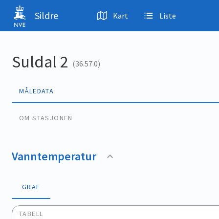
Hopp til hovedinnhold
Sildre
Kart
Liste
Suldal 2
(36.57.0)
MÅLEDATA
OM STASJONEN
Vanntemperatur
GRAF
TABELL