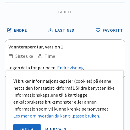
TABELL
ENDRE
LAST NED
FAVORITT
Vanntemperatur, versjon 1
Siste uke
Time
.
Ingen data for perioden.
Endre visning
Empty chart
End of interactive chart.
View as data table, .
Vi bruker informasjonskapsler (cookies) på denne
nettsiden for statistikkformål. Sildre benytter ikke
informasjonskapslene til å kartlegge
enkeltbrukeres bruksmønster eller annen
informasjon som vil kunne krenke personvernet.
Les mer om hvordan du kan tilpasse bruken.
GODTA
MINE VALG