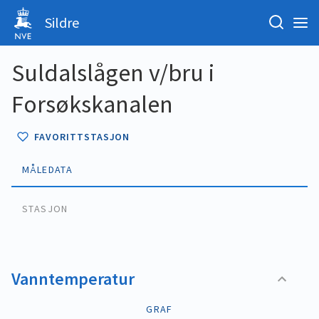
Sildre
Suldalslågen v/bru i
Forsøkskanalen
FAVORITTSTASJON
MÅLEDATA
STASJON
Vanntemperatur
GRAF