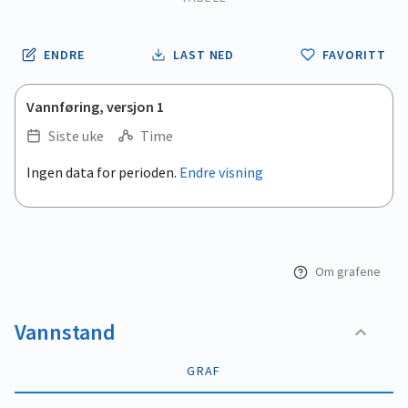
ENDRE
LAST NED
FAVORITT
Vannføring, versjon 1
Siste uke
Time
.
Ingen data for perioden.
Endre visning
Empty chart
End of interactive chart.
View as data table, .
Om grafene
Vannstand
GRAF