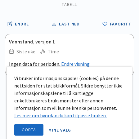
TABELL
ENDRE
LAST NED
FAVORITT
Vannstand, versjon 1
Siste uke
Time
.
Ingen data for perioden.
Endre visning
Empty chart
End of interactive chart.
View as data table, .
Vi bruker informasjonskapsler (cookies) på denne
nettsiden for statistikkformål. Sildre benytter ikke
informasjonskapslene til å kartlegge
enkeltbrukeres bruksmønster eller annen
informasjon som vil kunne krenke personvernet.
Les mer om hvordan du kan tilpasse bruken.
GODTA
MINE VALG