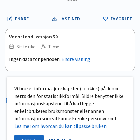
ENDRE
LAST NED
FAVORITT
Vannstand, versjon 50
Siste uke
Time
.
Ingen data for perioden.
Endre visning
Empty chart
End of interactive chart.
View as data table, .
Vi bruker informasjonskapsler (cookies) på denne
nettsiden for statistikkformål. Sildre benytter ikke
Magasinvolum
informasjonskapslene til å kartlegge
enkeltbrukeres bruksmønster eller annen
informasjon som vil kunne krenke personvernet.
Les mer om hvordan du kan tilpasse bruken.