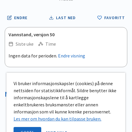
ENDRE
LAST NED
FAVORITT
Vannstand, versjon 50
Siste uke
Time
.
Ingen data for perioden.
Endre visning
Empty chart
End of interactive chart.
View as data table, .
Vi bruker informasjonskapsler (cookies) på denne
nettsiden for statistikkformål. Sildre benytter ikke
Magasinvolum
informasjonskapslene til å kartlegge
enkeltbrukeres bruksmønster eller annen
informasjon som vil kunne krenke personvernet.
Les mer om hvordan du kan tilpasse bruken.