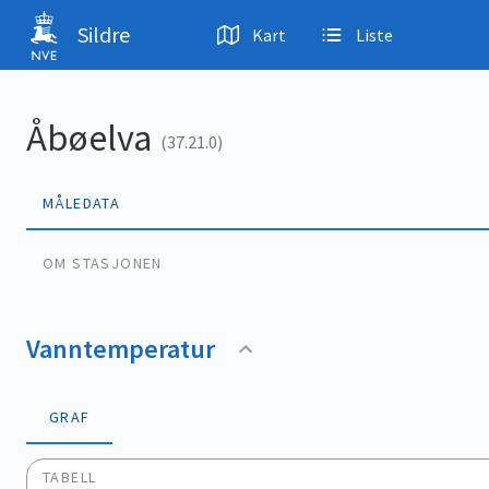
Hopp til hovedinnhold
Sildre
Kart
Liste
Åbøelva
(37.21.0)
MÅLEDATA
OM STASJONEN
Vanntemperatur
GRAF
TABELL