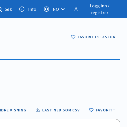
Logg inn /
Søk
Info
NO
registrer
FAVORITTSTASJON
NDRE VISNING
LAST NED SOM CSV
FAVORITT