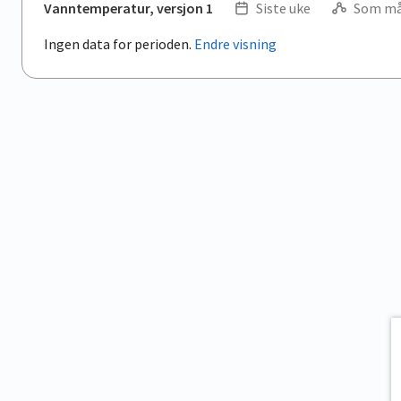
Vanntemperatur, versjon 1
Siste uke
Som må
Ingen data for perioden.
Endre visning