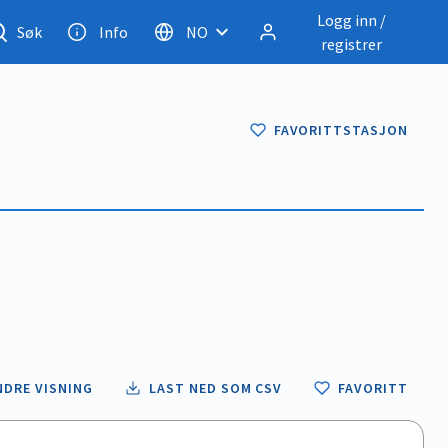
Logg inn /
Søk
Info
NO
registrer
FAVORITTSTASJON
NDRE VISNING
LAST NED SOM CSV
FAVORITT