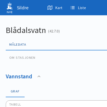
Hopp til hovedinnhold
Sildre
Kart
Liste
Blådalsvatn
(42.7.0)
MÅLEDATA
OM STASJONEN
Vannstand
GRAF
TABELL