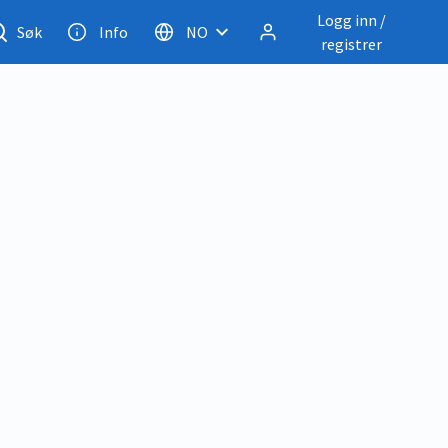
Logg inn /
Søk
Info
NO
registrer