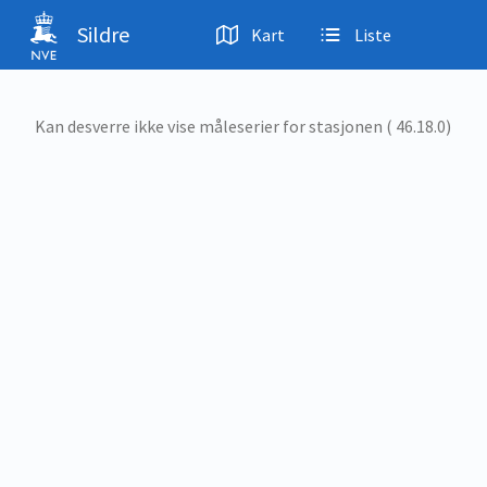
Hopp til hovedinnhold
Sildre
Kart
Liste
Kan desverre ikke vise måleserier for stasjonen ( 46.18.0)