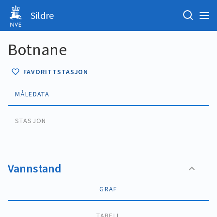
Sildre
Botnane
FAVORITTSTASJON
MÅLEDATA
STASJON
Vannstand
GRAF
TABELL