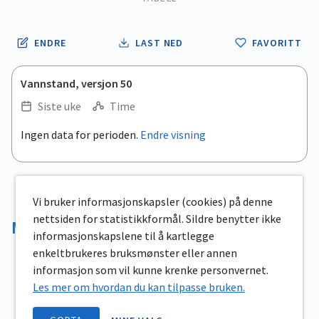
ENDRE
LAST NED
FAVORITT
Vannstand, versjon 50
Siste uke
Time
.
Ingen data for perioden.
Endre visning
Empty chart
End of interactive chart.
View as data table, .
Vi bruker informasjonskapsler (cookies) på denne
nettsiden for statistikkformål. Sildre benytter ikke
Magasinvolum
informasjonskapslene til å kartlegge
enkeltbrukeres bruksmønster eller annen
informasjon som vil kunne krenke personvernet.
Les mer om hvordan du kan tilpasse bruken.