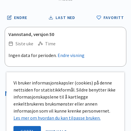
ENDRE
LAST NED
FAVORITT
Vannstand, versjon 50
Siste uke
Time
.
Ingen data for perioden.
Endre visning
Empty chart
End of interactive chart.
View as data table, .
Vi bruker informasjonskapsler (cookies) på denne
nettsiden for statistikkformål. Sildre benytter ikke
Magasinvolum
informasjonskapslene til å kartlegge
enkeltbrukeres bruksmønster eller annen
informasjon som vil kunne krenke personvernet.
Les mer om hvordan du kan tilpasse bruken.