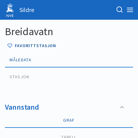
Sildre
Breidavatn
FAVORITTSTASJON
MÅLEDATA
STASJON
Vannstand
GRAF
TABELL