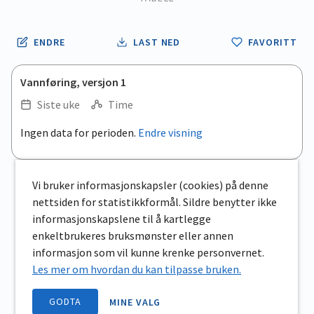
ENDRE
LAST NED
FAVORITT
Vannføring, versjon 1
Siste uke
Time
.
Ingen data for perioden.
Endre visning
Empty chart
End of interactive chart.
View as data table, .
Vi bruker informasjonskapsler (cookies) på denne
nettsiden for statistikkformål. Sildre benytter ikke
Om grafene
informasjonskapslene til å kartlegge
enkeltbrukeres bruksmønster eller annen
informasjon som vil kunne krenke personvernet.
Les mer om hvordan du kan tilpasse bruken.
GODTA
MINE VALG