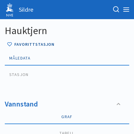
Sildre
Hauktjern
FAVORITTSTASJON
MÅLEDATA
STASJON
Vannstand
GRAF
TABELL