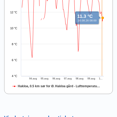
12 °C
11.3 °C
10.08.26 08:00
10 °C
8 °C
6 °C
4 °C
04.aug
05.aug
06.aug
07.aug
08.aug
09.aug
1…
Hakloa, 0.5 km sør for Ø. Hakloa gård - Lufttemperatu…
End of interactive chart.