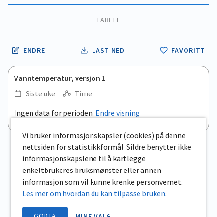
TABELL
ENDRE
LAST NED
FAVORITT
Vanntemperatur, versjon 1
Siste uke
Time
.
Ingen data for perioden.
Endre visning
Empty chart
End of interactive chart.
View as data table, .
Vi bruker informasjonskapsler (cookies) på denne
nettsiden for statistikkformål. Sildre benytter ikke
informasjonskapslene til å kartlegge
enkeltbrukeres bruksmønster eller annen
informasjon som vil kunne krenke personvernet.
Les mer om hvordan du kan tilpasse bruken.
GODTA
MINE VALG