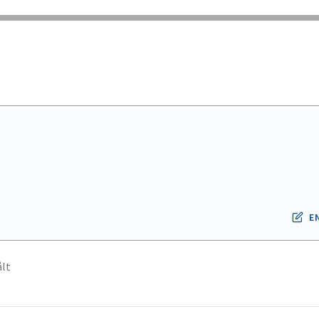
E
lt
.