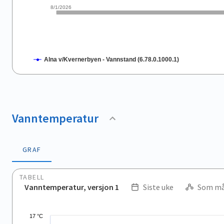
8/1/2026
Alna v/Kvernerbyen - Vannstand (6.78.0.1000.1)
End of interactive chart.
Vanntemperatur
GRAF
TABELL
Vanntemperatur, versjon 1
Siste uke
Som må
.
Combination chart with 2 data series.
17 °C
View as data table, .