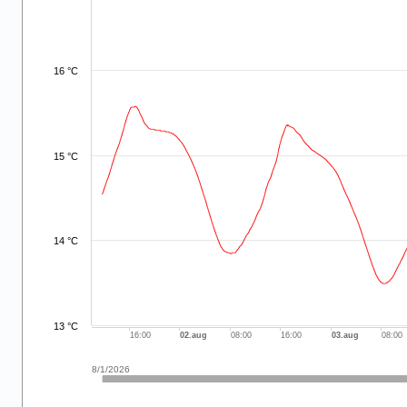
The chart has 2 X axes displaying 8/1/2026 and navigator-x-
The chart has 2 Y axes displaying values and navigator-y-ax
16 °C
15 °C
14 °C
13 °C
16:00
02.aug
08:00
16:00
03.aug
08:00
8/1/2026