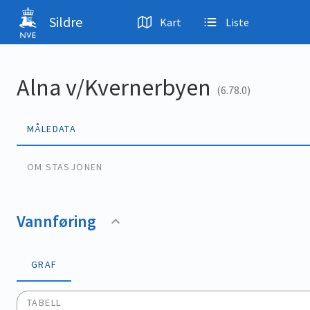
Hopp til hovedinnhold
Sildre
Kart
Liste
Alna v/Kvernerbyen
(6.78.0)
MÅLEDATA
OM STASJONEN
Vannføring
GRAF
TABELL