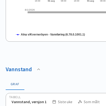
16:00
02.aug
08:00
16:00
03.aug
08:00
8/1/2026
Alna v/Kvernerbyen - Vannføring (6.78.0.1001.1)
End of interactive chart.
Vannstand
GRAF
TABELL
Vannstand, versjon 1
Siste uke
Som målt