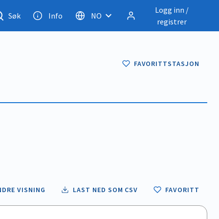
Logg inn /
Søk
Info
NO
registrer
FAVORITTSTASJON
NDRE VISNING
LAST NED SOM CSV
FAVORITT