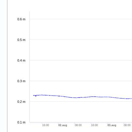
.
Combination chart with 2 data series.
View as data table, .
0.6 m
The chart has 2 X axes displaying 8/1/2026 and navigator-x-
The chart has 2 Y axes displaying values and navigator-y-ax
0.5 m
0.4 m
0.3 m
0.2 m
0.1 m
16:00
02.aug
08:00
16:00
03.aug
08:00