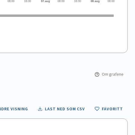
08:00
16:00
07.aug
08:00
16:00
08.aug
08:00
Om grafene
NDRE VISNING
LAST NED SOM CSV
FAVORITT