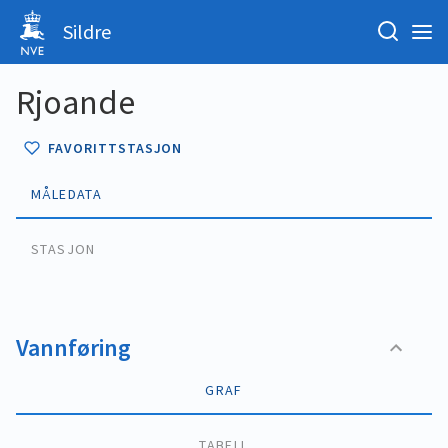
Sildre
Rjoande
FAVORITTSTASJON
MÅLEDATA
STASJON
Vannføring
GRAF
TABELL