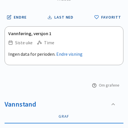
ENDRE
LAST NED
FAVORITT
Vannføring, versjon 1
Siste uke
Time
.
Ingen data for perioden.
Endre visning
Empty chart
End of interactive chart.
View as data table, .
Om grafene
Vannstand
GRAF