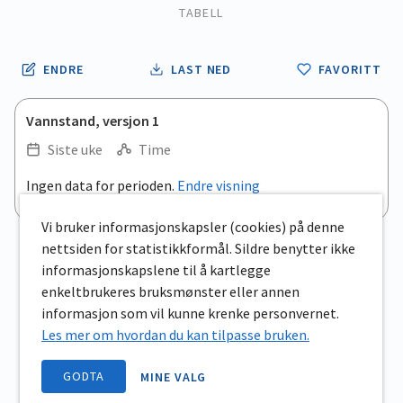
TABELL
ENDRE
LAST NED
FAVORITT
Vannstand, versjon 1
Siste uke
Time
.
Ingen data for perioden.
Endre visning
Empty chart
End of interactive chart.
View as data table, .
Vi bruker informasjonskapsler (cookies) på denne
nettsiden for statistikkformål. Sildre benytter ikke
informasjonskapslene til å kartlegge
enkeltbrukeres bruksmønster eller annen
informasjon som vil kunne krenke personvernet.
Les mer om hvordan du kan tilpasse bruken.
GODTA
MINE VALG