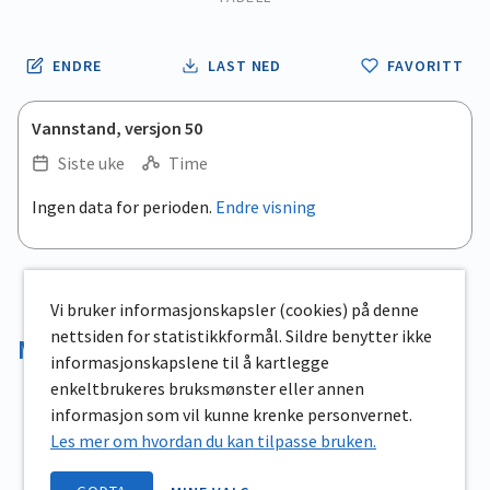
ENDRE
LAST NED
FAVORITT
Vannstand, versjon 50
Siste uke
Time
.
Ingen data for perioden.
Endre visning
Empty chart
End of interactive chart.
View as data table, .
Vi bruker informasjonskapsler (cookies) på denne
nettsiden for statistikkformål. Sildre benytter ikke
Magasinvolum
informasjonskapslene til å kartlegge
enkeltbrukeres bruksmønster eller annen
informasjon som vil kunne krenke personvernet.
Les mer om hvordan du kan tilpasse bruken.