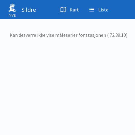
Hopp til hovedinnhold
Sildre
Kart
Liste
Kan desverre ikke vise måleserier for stasjonen ( 72.39.10)