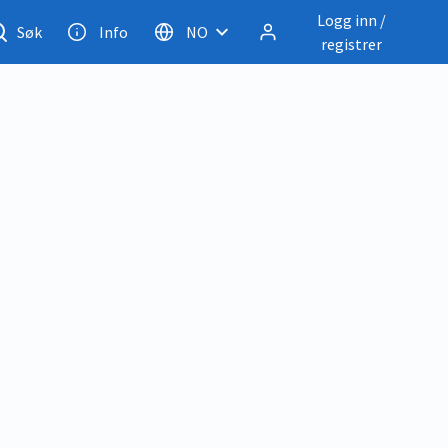
Logg inn /
Søk
Info
NO
registrer