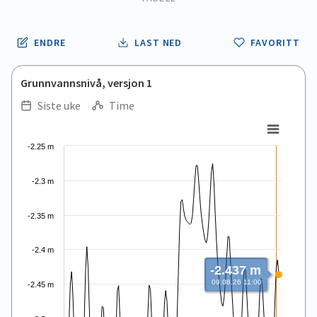
ENDRE
LAST NED
FAVORITT
Grunnvannsnivå, versjon 1
Siste uke
Time
.
.
Line chart with 168 data points.
-2.25 m
View as data table, .
The chart has 1 X axis displaying Time. Data ranges from 2026
-2.3 m
The chart has 1 Y axis displaying values. Data ranges from -2.
-2.35 m
-2.4 m
-2.437 m
09.08.26 11:00
-2.45 m