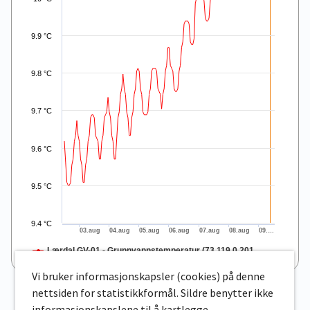
9.9 °C
9.8 °C
9.7 °C
9.6 °C
9.5 °C
9.4 °C
03.aug
04.aug
05.aug
06.aug
07.aug
08.aug
09.…
Lærdal GV-01 - Grunnvannstemperatur (73.119.0.201…
End of interactive chart.
Vi bruker informasjonskapsler (cookies) på denne
nettsiden for statistikkformål. Sildre benytter ikke
informasjonskapslene til å kartlegge