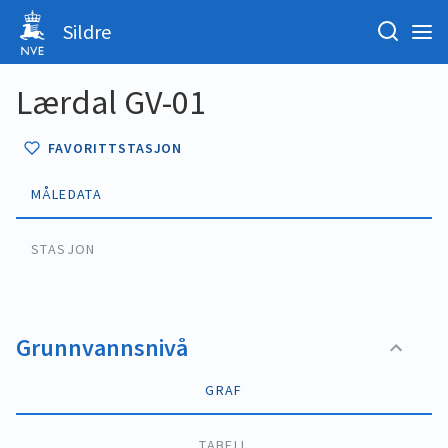
Sildre
Lærdal GV-01
FAVORITTSTASJON
MÅLEDATA
STASJON
Grunnvannsnivå
GRAF
TABELL