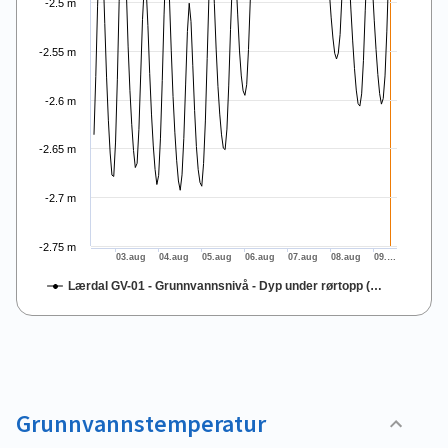
-2.5 m
-2.55 m
-2.6 m
-2.65 m
-2.7 m
-2.75 m
03.aug
04.aug
05.aug
06.aug
07.aug
08.aug
09.…
Lærdal GV-01 - Grunnvannsnivå - Dyp under rørtopp (…
End of interactive chart.
Grunnvannstemperatur