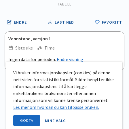
TABELL
ENDRE
LAST NED
FAVORITT
Vannstand, versjon 1
Siste uke
Time
.
Ingen data for perioden.
Endre visning
Empty chart
End of interactive chart.
View as data table, .
Vi bruker informasjonskapsler (cookies) på denne
nettsiden for statistikkformål. Sildre benytter ikke
informasjonskapslene til å kartlegge
enkeltbrukeres bruksmønster eller annen
informasjon som vil kunne krenke personvernet.
Les mer om hvordan du kan tilpasse bruken.
GODTA
MINE VALG