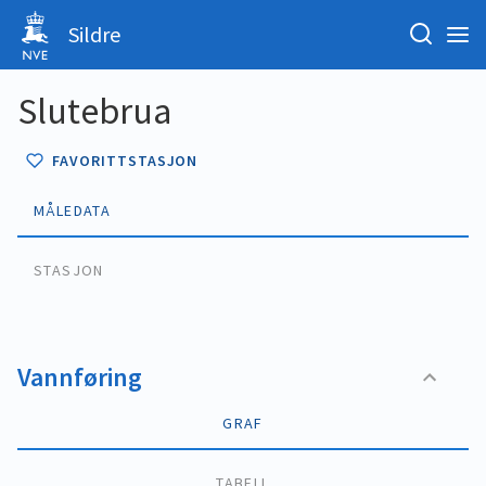
Sildre
Slutebrua
FAVORITTSTASJON
MÅLEDATA
STASJON
Vannføring
GRAF
TABELL