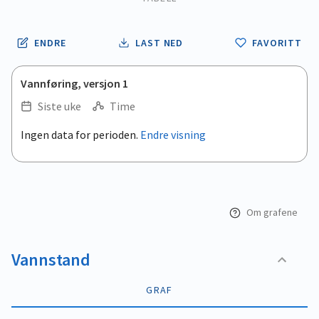
ENDRE
LAST NED
FAVORITT
Vannføring, versjon 1
Siste uke
Time
.
Ingen data for perioden.
Endre visning
Empty chart
End of interactive chart.
View as data table, .
Om grafene
Vannstand
GRAF