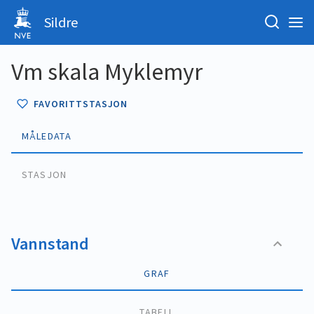
Sildre
Vm skala Myklemyr
FAVORITTSTASJON
MÅLEDATA
STASJON
Vannstand
GRAF
TABELL