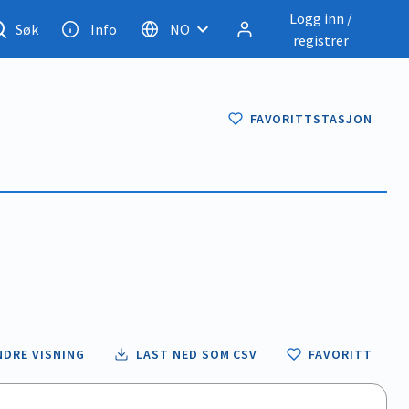
Logg inn /
Søk
Info
NO
registrer
FAVORITTSTASJON
NDRE VISNING
LAST NED SOM CSV
FAVORITT