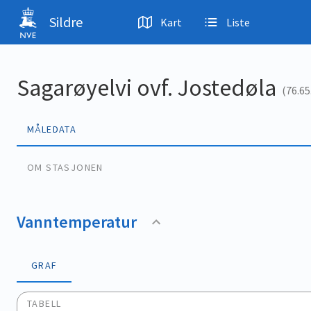
Hopp til hovedinnhold
Sildre
Kart
Liste
Sagarøyelvi ovf. Jostedøla
(76.65
MÅLEDATA
OM STASJONEN
Vanntemperatur
GRAF
TABELL