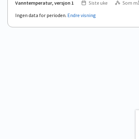
Vanntemperatur, versjon 1
Siste uke
Som må
Ingen data for perioden.
Endre visning