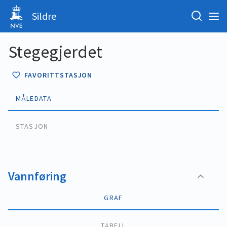
Sildre
Stegegjerdet
FAVORITTSTASJON
MÅLEDATA
STASJON
Vannføring
GRAF
TABELL