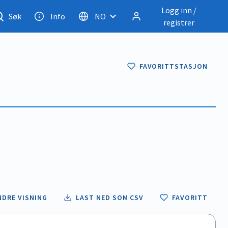
Logg inn /
Søk
Info
NO
registrer
FAVORITTSTASJON
NDRE VISNING
LAST NED SOM CSV
FAVORITT