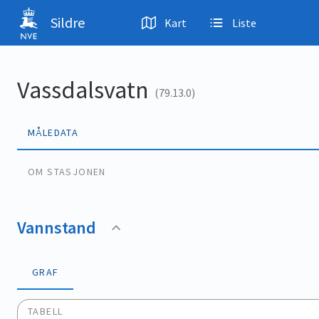
Hopp til hovedinnhold
Sildre
Kart
Liste
Vassdalsvatn
(79.13.0)
MÅLEDATA
OM STASJONEN
Vannstand
GRAF
TABELL