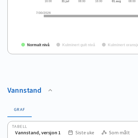
16:00
31.jul
08:00
16:00
01.aug
08:00
7/30/2026
Normalt nivå
Kulminert gult nivå
Kulminert oransj
End of interactive chart.
Vannstand
GRAF
TABELL
Vannstand, versjon 1
Siste uke
Som målt