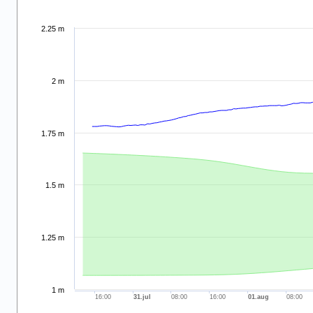
.
Combination chart with 6 data series.
2.25 m
View as data table, .
The chart has 2 X axes displaying 7/30/2026 and navigator-x
The chart has 2 Y axes displaying values and navigator-y-ax
2 m
1.75 m
1.5 m
1.25 m
1 m
16:00
31.jul
08:00
16:00
01.aug
08:00