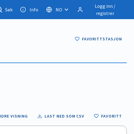
Logg inn /
Søk
Info
NO
registrer
FAVORITTSTASJON
NDRE VISNING
LAST NED SOM CSV
FAVORITT