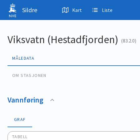
Hopp til hovedinnhold
Sildre
Kart
Liste
Viksvatn (Hestadfjorden)
(83.2.0)
MÅLEDATA
OM STASJONEN
Vannføring
GRAF
TABELL