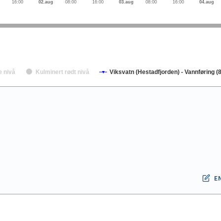
16:00
02.aug
08:00
16:00
03.aug
08:00
16:00
04.aug
e nivå
Kulminert rødt nivå
Viksvatn (Hestadfjorden) - Vannføring (8
E