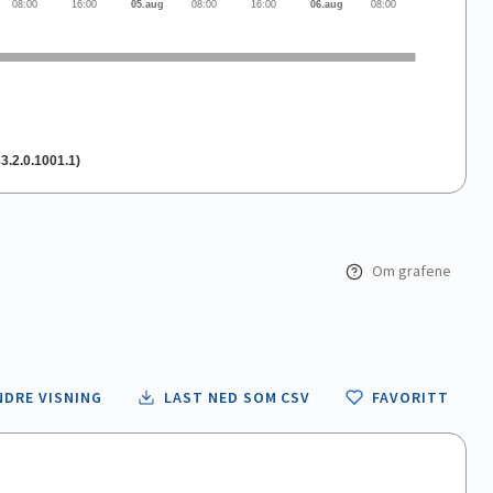
08:00
16:00
05.aug
08:00
16:00
06.aug
08:00
3.2.0.1001.1)
Om grafene
NDRE VISNING
LAST NED SOM CSV
FAVORITT