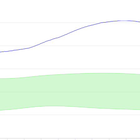
.
-axis.
is.