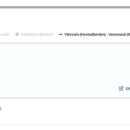
e nivå
Kulminert rødt nivå
Viksvatn (Hestadfjorden) - Vannstand (8
E
t
.