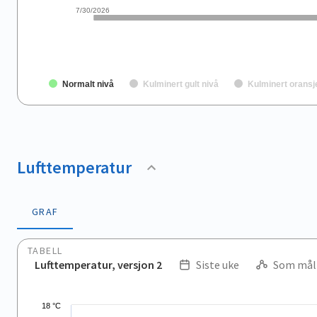
7/30/2026
Normalt nivå
Kulminert gult nivå
Kulminert oransj
End of interactive chart.
Lufttemperatur
GRAF
TABELL
Lufttemperatur, versjon 2
Siste uke
Som mål
.
Combination chart with 2 data series.
18 °C
View as data table, .