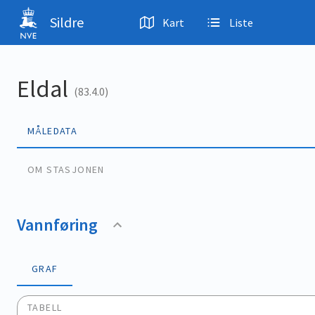
Hopp til hovedinnhold
Sildre
Kart
Liste
Eldal
(83.4.0)
MÅLEDATA
OM STASJONEN
Vannføring
GRAF
TABELL