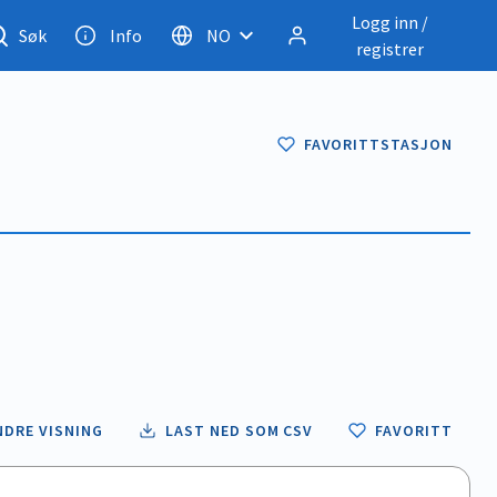
Logg inn /
Søk
Info
NO
registrer
FAVORITTSTASJON
NDRE VISNING
LAST NED SOM CSV
FAVORITT