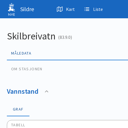
Hopp til hovedinnhold
Sildre
Kart
Liste
Skilbreivatn
(83.9.0)
MÅLEDATA
OM STASJONEN
Vannstand
GRAF
TABELL