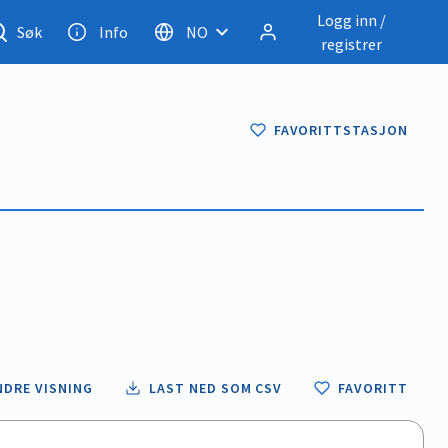
Logg inn /
Søk
Info
NO
registrer
FAVORITTSTASJON
NDRE VISNING
LAST NED SOM CSV
FAVORITT